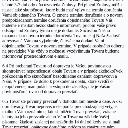
lehote 3-7 dní odo dňa uzavretia Zmluvy. Pri plnení Zmluvy môžu
nastať také skutočnosti, ktoré budú mať vplyv na termín doručenia
Vami objednaného Tovaru. O zmene termínu doručenia a o novom
predpokladanom termíne doručenia objednaného Tovaru Vás
budeme e-mailom bezodkladne informovať, pričom Vaše právo
odstúpiť od Zmluvy týmto nie je dotknuté. Súčasťou Nášho
oznámenia o novom termíne doručenia Tovaru je aj Naša žiadosť
adresovaná Vám na vyjadrenie, či trváte na dodaní Vami
objednaného Tovaru v novom termíne. V prípade osobného odberu
na prevádzke Vás vždy o možnosti vyzdvihnutia Tovaru budeme
informovať prostredníctvom e-mailu.
6.4 Pri preberaní Tovaru od dopravcu je Vašou povinnosťou
skontrolovať neporušenosť obalu Tovaru a v prípade akéhokoľvek
poškodenia túto skutočnosť bezodkladne oznámiť dopravcovi a
Nám. V prípade, že došlo k poškodeniu obalu, ktoré svedčí o
neoprávnenej manipulácii a vstupu do zásielky, nie je Vašou
povinnosťou Tovar od dopravcu prevziať.
6.5 Tovar ste povinný prevziať v dohodnutom mieste a čase. Ak si
doručovaný Tovar neprevezmete podľa predchádzajúcej vety, e-
mailom Vám oznámime, kde si môžete Tovar prevziať, vrátane
lehoty na jeho prevzatie alebo Vám Tovar na základe Vašej
písomnej žiadosti zaslanej najneskôr do 14 dní od kedy ste si mali
Tovar prevziať, opätovne doručíme, pričom sa zaväzujete nám