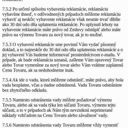
7.5.2 Po určení spôsobu vybavenia reklamácie, reklamáciu
vybavíme ihneď, v odôvodnených prípadoch môžeme reklamáciu
vybaviť aj neskôr; vybavenie reklamácie však nesmie trvať dlhšie
ako 30 dní odo dňa uplatnenia reklamácie. Po uplynutí lehoty na
vybavenie reklamácie máte právo od Zmluvy odstúpiť alebo máte
právo na výmenu Tovaru za nový tovar, ak je to možné.
7.5.3 O vybavení reklamácie sme povinní Vám vydať písomný
doklad, a to najneskôr do 30 dní odo dňa uplatnenia reklamácie a o
jej vybavení Vás budeme informovať prostredníctvom e-mailu. V
prípade, ak bude reklamácia uznaná, zašleme Vám opravený Tovar
alebo Tovar vymeníme za nový tovar alebo Vám vrátime zaplatenú
Cenu Tovaru, ak sa nedohodneme inak.
7.5.4 Ak ide o vadu, ktorú môžeme odstrániť, máte právo, aby bola
vada bezplatne, včas a riadne odstránená. Vadu Tovaru odstránime
bez zbytočného odkladu.
7.5.5 Namiesto odstránenia vady môžete požadovať výmenu
Tovaru, alebo ak sa vada týka len súčasti Tovaru, výmenu tejto
súčasti, a to v prípadoch ak Nám tým nevzniknú neprimerané
náklady vzhľadom na Cenu Tovaru alebo závažnosť vady.
7.5.6 Namiesto odstránenia vady Tovaru môžeme vždy vymeniť