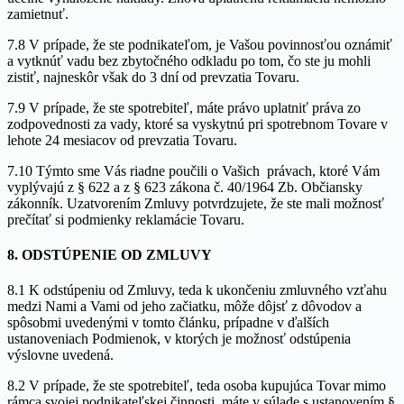
zamietnuť.
7.8 V prípade, že ste podnikateľom, je Vašou povinnosťou oznámiť
a vytknúť vadu bez zbytočného odkladu po tom, čo ste ju mohli
zistiť, najneskôr však do 3 dní od prevzatia Tovaru.
7.9 V prípade, že ste spotrebiteľ, máte právo uplatniť práva zo
zodpovednosti za vady, ktoré sa vyskytnú pri spotrebnom Tovare v
lehote 24 mesiacov od prevzatia Tovaru.
7.10 Týmto sme Vás riadne poučili o Vašich právach, ktoré Vám
vyplývajú z § 622 a z § 623 zákona č. 40/1964 Zb. Občiansky
zákonník. Uzatvorením Zmluvy potvrdzujete, že ste mali možnosť
prečítať si podmienky reklamácie Tovaru.
8. ODSTÚPENIE OD ZMLUVY
8.1 K odstúpeniu od Zmluvy, teda k ukončeniu zmluvného vzťahu
medzi Nami a Vami od jeho začiatku, môže dôjsť z dôvodov a
spôsobmi uvedenými v tomto článku, prípadne v ďalších
ustanoveniach Podmienok, v ktorých je možnosť odstúpenia
výslovne uvedená.
8.2 V prípade, že ste spotrebiteľ, teda osoba kupujúca Tovar mimo
rámca svojej podnikateľskej činnosti, máte v súlade s ustanovením §