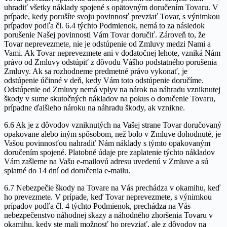
uhradiť všetky náklady spojené s opätovným doručením Tovaru. V
prípade, kedy porušíte svoju povinnosť prevziať Tovar, s výnimkou
prípadov podľa čl. 6.4 týchto Podmienok, nemá to za následok
porušenie Našej povinnosti Vám Tovar doručiť. Zároveň to, že
Tovar neprevezmete, nie je odstúpenie od Zmluvy medzi Nami a
Vami. Ak Tovar neprevezmete ani v dodatočnej lehote, vzniká Nám
právo od Zmluvy odstúpiť z dôvodu Vášho podstatného porušenia
Zmluvy. Ak sa rozhodneme predmetné právo vykonať, je
odstúpenie účinné v deň, kedy Vám toto odstúpenie doručíme.
Odstúpenie od Zmluvy nemá vplyv na nárok na náhradu vzniknutej
škody v sume skutočných nákladov na pokus o doručenie Tovaru,
prípadne ďalšieho nároku na náhradu škody, ak vznikne.
6.6 Ak je z dôvodov vzniknutých na Vašej strane Tovar doručovaný
opakovane alebo iným spôsobom, než bolo v Zmluve dohodnuté, je
Vašou povinnosťou nahradiť Nám náklady s týmto opakovaným
doručením spojené. Platobné údaje pre zaplatenie týchto nákladov
Vám zašleme na Vašu e-mailovú adresu uvedenú v Zmluve a sú
splatné do 14 dní od doručenia e-mailu.
6.7 Nebezpečie škody na Tovare na Vás prechádza v okamihu, keď
ho prevezmete. V prípade, keď Tovar neprevezmete, s výnimkou
prípadov podľa čl. 4 týchto Podmienok, prechádza na Vás
nebezpečenstvo náhodnej skazy a náhodného zhoršenia Tovaru v
okamihu, kedy ste mali možnosť ho prevziať, ale z dôvodov na