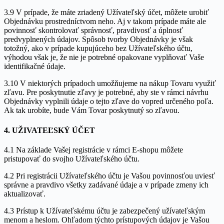
3.9 V prípade, že máte zriadený Užívateľský účet, môžete urobiť
Objednávku prostredníctvom neho. Aj v takom prípade máte ale
povinnosť skontrolovať správnosť, pravdivosť a úplnosť
predvyplnených údajov. Spôsob tvorby Objednávky je však
totožný, ako v prípade kupujúceho bez Užívateľského účtu,
výhodou však je, že nie je potrebné opakovane vyplňovať Vaše
identifikačné údaje.
3.10 V niektorých prípadoch umožňujeme na nákup Tovaru využiť
zľavu. Pre poskytnutie zľavy je potrebné, aby ste v rámci návrhu
Objednávky vyplnili údaje o tejto zľave do vopred určeného poľa.
Ak tak urobíte, bude Vám Tovar poskytnutý so zľavou.
4. UŽIVATEĽSKÝ ÚČET
4.1 Na základe Vašej registrácie v rámci E-shopu môžete
pristupovať do svojho Užívateľského účtu.
4.2 Pri registrácii Užívateľského účtu je Vašou povinnosťou uviesť
správne a pravdivo všetky zadávané údaje a v prípade zmeny ich
aktualizovať.
4.3 Prístup k Užívateľskému účtu je zabezpečený užívateľským
menom a heslom. Ohľadom týchto prístupových údajov je Vašou