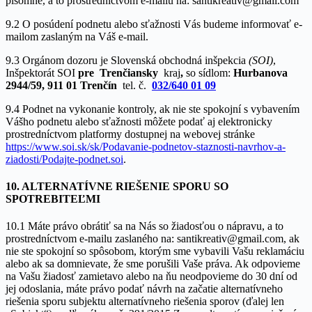
písomne, a to prostredníctvom e-mailu na: santikreativ@gmail.com
9.2 O posúdení podnetu alebo sťažnosti Vás budeme informovať e-
mailom zaslaným na Váš e-mail.
9.3 Orgánom dozoru je Slovenská obchodná inšpekcia
(SOI)
,
Inšpektorát SOI
pre Trenčiansky
kraj
,
so sídlom:
Hurbanova
2944/59, 911 01 Trenčín
tel. č.
032/640 01 09
9.4 Podnet na vykonanie kontroly, ak nie ste spokojní s vybavením
Vášho podnetu alebo sťažnosti môžete podať aj elektronicky
prostredníctvom platformy dostupnej na webovej stránke
https://www.soi.sk/sk/Podavanie-podnetov-staznosti-navrhov-a-
ziadosti/Podajte-podnet.soi
.
10. ALTERNATÍVNE RIEŠENIE SPORU SO
SPOTREBITEĽMI
10.1 Máte právo obrátiť sa na Nás so žiadosťou o nápravu, a to
prostredníctvom e-mailu zaslaného na: santikreativ@gmail.com, ak
nie ste spokojní so spôsobom, ktorým sme vybavili Vašu reklamáciu
alebo ak sa domnievate, že sme porušili Vaše práva. Ak odpovieme
na Vašu žiadosť zamietavo alebo na ňu neodpovieme do 30 dní od
jej odoslania, máte právo podať návrh na začatie alternatívneho
riešenia sporu subjektu alternatívneho riešenia sporov (ďalej len