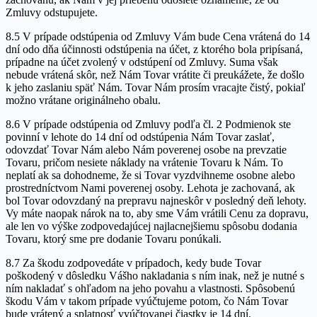
Zmluvy odstupujete.
8.5 V prípade odstúpenia od Zmluvy Vám bude Cena vrátená do 14
dní odo dňa účinnosti odstúpenia na účet, z ktorého bola pripísaná,
prípadne na účet zvolený v odstúpení od Zmluvy. Suma však
nebude vrátená skôr, než Nám Tovar vrátite či preukážete, že došlo
k jeho zaslaniu späť Nám. Tovar Nám prosím vracajte čistý, pokiaľ
možno vrátane originálneho obalu.
8.6 V prípade odstúpenia od Zmluvy podľa čl. 2 Podmienok ste
povinní v lehote do 14 dní od odstúpenia Nám Tovar zaslať,
odovzdať Tovar Nám alebo Nám poverenej osobe na prevzatie
Tovaru, pričom nesiete náklady na vrátenie Tovaru k Nám. To
neplatí ak sa dohodneme, že si Tovar vyzdvihneme osobne alebo
prostredníctvom Nami poverenej osoby. Lehota je zachovaná, ak
bol Tovar odovzdaný na prepravu najneskôr v posledný deň lehoty.
Vy máte naopak nárok na to, aby sme Vám vrátili Cenu za dopravu,
ale len vo výške zodpovedajúcej najlacnejšiemu spôsobu dodania
Tovaru, ktorý sme pre dodanie Tovaru ponúkali.
8.7 Za škodu zodpovedáte v prípadoch, kedy bude Tovar
poškodený v dôsledku Vášho nakladania s ním inak, než je nutné s
ním nakladať s ohľadom na jeho povahu a vlastnosti. Spôsobenú
škodu Vám v takom prípade vyúčtujeme potom, čo Nám Tovar
bude vrátený a splatnosť vyúčtovanej čiastky je 14 dní.