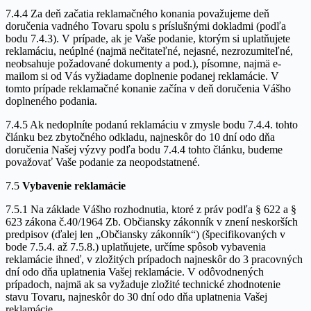
7.4.4 Za deň začatia reklamačného konania považujeme deň
doručenia vadného Tovaru spolu s príslušnými dokladmi (podľa
bodu 7.4.3). V prípade, ak je Vaše podanie, ktorým si uplatňujete
reklamáciu, neúplné (najmä nečitateľné, nejasné, nezrozumiteľné,
neobsahuje požadované dokumenty a pod.), písomne, najmä e-
mailom si od Vás vyžiadame doplnenie podanej reklamácie. V
tomto prípade reklamačné konanie začína v deň doručenia Vášho
doplneného podania.
7.4.5 Ak nedoplníte podanú reklamáciu v zmysle bodu 7.4.4. tohto
článku bez zbytočného odkladu, najneskôr do 10 dní odo dňa
doručenia Našej výzvy podľa bodu 7.4.4 tohto článku, budeme
považovať Vaše podanie za neopodstatnené.
7.5
Vybavenie reklamácie
7.5.1 Na základe Vášho rozhodnutia, ktoré z práv podľa § 622 a §
623 zákona č.40/1964 Zb. Občiansky zákonník v znení neskorších
predpisov (ďalej len „Občiansky zákonník“) (špecifikovaných v
bode 7.5.4. až 7.5.8.) uplatňujete, určíme spôsob vybavenia
reklamácie ihneď, v zložitých prípadoch najneskôr do 3 pracovných
dní odo dňa uplatnenia Vašej reklamácie. V odôvodnených
prípadoch, najmä ak sa vyžaduje zložité technické zhodnotenie
stavu Tovaru, najneskôr do 30 dní odo dňa uplatnenia Vašej
reklamácie.