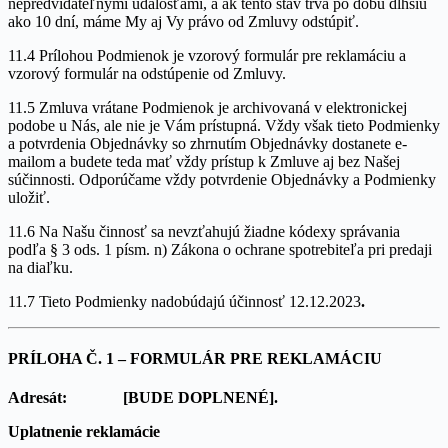
nepredvídateľnými udalosťami, a ak tento stav trvá po dobu dlhšiu
ako 10 dní, máme My aj Vy právo od Zmluvy odstúpiť.
11.4 Prílohou Podmienok je vzorový formulár pre reklamáciu a
vzorový formulár na odstúpenie od Zmluvy.
11.5 Zmluva vrátane Podmienok je archivovaná v elektronickej
podobe u Nás, ale nie je Vám prístupná. Vždy však tieto Podmienky
a potvrdenia Objednávky so zhrnutím Objednávky dostanete e-
mailom a budete teda mať vždy prístup k Zmluve aj bez Našej
súčinnosti. Odporúčame vždy potvrdenie Objednávky a Podmienky
uložiť.
11.6 Na Našu činnosť sa nevzťahujú žiadne kódexy správania
podľa § 3 ods. 1 písm. n) Zákona o ochrane spotrebiteľa pri predaji
na diaľku.
11.7 Tieto Podmienky nadobúdajú účinnosť 12.12.2023
.
PRÍLOHA Č. 1 – FORMULÁR PRE REKLAMÁCIU
Adresát:
[BUDE DOPLNENÉ].
Uplatnenie reklamácie