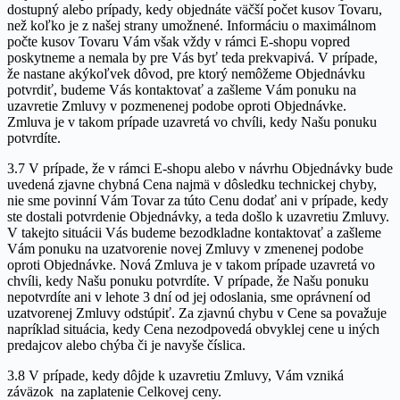
dostupný alebo prípady, kedy objednáte väčší počet kusov Tovaru,
než koľko je z našej strany umožnené. Informáciu o maximálnom
počte kusov Tovaru Vám však vždy v rámci E-shopu vopred
poskytneme a nemala by pre Vás byť teda prekvapivá. V prípade,
že nastane akýkoľvek dôvod, pre ktorý nemôžeme Objednávku
potvrdiť, budeme Vás kontaktovať a zašleme Vám ponuku na
uzavretie Zmluvy v pozmenenej podobe oproti Objednávke.
Zmluva je v takom prípade uzavretá vo chvíli, kedy Našu ponuku
potvrdíte.
3.7 V prípade, že v rámci E-shopu alebo v návrhu Objednávky bude
uvedená zjavne chybná Cena najmä v dôsledku technickej chyby,
nie sme povinní Vám Tovar za túto Cenu dodať ani v prípade, kedy
ste dostali potvrdenie Objednávky, a teda došlo k uzavretiu Zmluvy.
V takejto situácii Vás budeme bezodkladne kontaktovať a zašleme
Vám ponuku na uzatvorenie novej Zmluvy v zmenenej podobe
oproti Objednávke. Nová Zmluva je v takom prípade uzavretá vo
chvíli, kedy Našu ponuku potvrdíte. V prípade, že Našu ponuku
nepotvrdíte ani v lehote 3 dní od jej odoslania, sme oprávnení od
uzatvorenej Zmluvy odstúpiť. Za zjavnú chybu v Cene sa považuje
napríklad situácia, kedy Cena nezodpovedá obvyklej cene u iných
predajcov alebo chýba či je navyše číslica.
3.8 V prípade, kedy dôjde k uzavretiu Zmluvy, Vám vzniká
záväzok na zaplatenie Celkovej ceny.