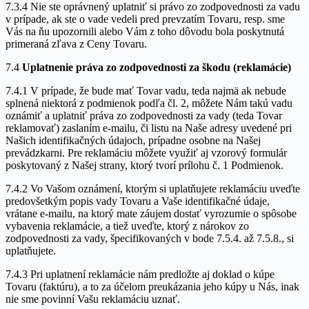
7.3.4 Nie ste oprávnený uplatniť si právo zo zodpovednosti za vadu
v prípade, ak ste o vade vedeli pred prevzatím Tovaru, resp. sme
Vás na ňu upozornili alebo Vám z toho dôvodu bola poskytnutá
primeraná zľava z Ceny Tovaru.
7.4
Uplatnenie práva zo zodpovednosti za škodu (reklamácie)
7.4.1 V prípade, že bude mať Tovar vadu, teda najmä ak nebude
splnená niektorá z podmienok podľa čl. 2, môžete Nám takú vadu
oznámiť a uplatniť práva zo zodpovednosti za vady (teda Tovar
reklamovať) zaslaním e-mailu, či listu na Naše adresy uvedené pri
Našich identifikačných údajoch, prípadne osobne na Našej
prevádzkarni. Pre reklamáciu môžete využiť aj vzorový formulár
poskytovaný z Našej strany, ktorý tvorí prílohu č. 1 Podmienok.
7.4.2 Vo Vašom oznámení, ktorým si uplatňujete reklamáciu uveďte
predovšetkým popis vady Tovaru a Vaše identifikačné údaje,
vrátane e-mailu, na ktorý mate záujem dostať vyrozumie o spôsobe
vybavenia reklamácie, a tiež uveďte, ktorý z nárokov zo
zodpovednosti za vady, špecifikovaných v bode 7.5.4. až 7.5.8., si
uplatňujete.
7.4.3 Pri uplatnení reklamácie nám predložte aj doklad o kúpe
Tovaru (faktúru), a to za účelom preukázania jeho kúpy u Nás, inak
nie sme povinní Vašu reklamáciu uznať.