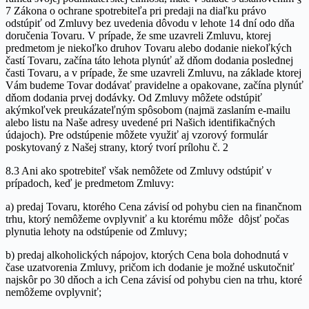
7 Zákona o ochrane spotrebiteľa pri predaji na diaľku právo
odstúpiť od Zmluvy bez uvedenia dôvodu v lehote 14 dní odo dňa
doručenia Tovaru. V prípade, že sme uzavreli Zmluvu, ktorej
predmetom je niekoľko druhov Tovaru alebo dodanie niekoľkých
častí Tovaru, začína táto lehota plynúť až dňom dodania poslednej
časti Tovaru, a v prípade, že sme uzavreli Zmluvu, na základe ktorej
Vám budeme Tovar dodávať pravidelne a opakovane, začína plynúť
dňom dodania prvej dodávky. Od Zmluvy môžete odstúpiť
akýmkoľvek preukázateľným spôsobom (najmä zaslaním e-mailu
alebo listu na Naše adresy uvedené pri Našich identifikačných
údajoch). Pre odstúpenie môžete využiť aj vzorový formulár
poskytovaný z Našej strany, ktorý tvorí prílohu č. 2
8.3 Ani ako spotrebiteľ však nemôžete od Zmluvy odstúpiť v
prípadoch, keď je predmetom Zmluvy:
a) predaj Tovaru, ktorého Cena závisí od pohybu cien na finančnom
trhu, ktorý nemôžeme ovplyvniť a ku ktorému môže dôjsť počas
plynutia lehoty na odstúpenie od Zmluvy;
b) predaj alkoholických nápojov, ktorých Cena bola dohodnutá v
čase uzatvorenia Zmluvy, pričom ich dodanie je možné uskutočniť
najskôr po 30 dňoch a ich Cena závisí od pohybu cien na trhu, ktoré
nemôžeme ovplyvniť;