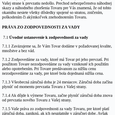
Vašej strane k prevzatiu nedošlo. Prechod nebezpečenstva náhodnej
skazy a náhodného zhoršenia Tovaru pre Vás znamená, že od tohto
okamihu nesiete všetky dôsledky spojené so stratou, zničením,
poškodením či akýmkoľvek znehodnotením Tovaru.
PRÁVA ZO ZODPOVEDNOSTI ZA VADY
7.1
Úvodné ustanovenie k zodpovednosti za vady
7.1.1 Zaväzujeme sa, že Vám Tovar dodáme v požadovanej kvalite,
množstve a bez vád.
7.1.2 Zodpovedáme za vady, ktoré má Tovar pri jeho prevzatí. Pri
použitom Tovare nezodpovedáme za vady vzniknuté ich použitím
alebo opotrebením. Pri Tovare predávanom za nižšiu cenu
nezodpovedáme za vady, pre ktoré bola dojednaná nižšia cena.
7.1.3 Všeobecná záručná doba je 24 mesiacov. Záručná doba začína
plynúť od momentu prevzatia Tovaru z Vašej strany.
7.1.4 Ak dôjde k výmene Tovaru, začne plynúť záručná doba znova
od prevzatia nového Tovaru z Vašej strany.
7.1.5 Vaše práva zo zodpovednosti za vady Tovaru, pre ktoré platí
záručná doba, zaniknú, ak ich neuplatníte v záručnej dobe. Avšak