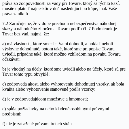
práva zo zodpovednosti za vady pri Tovare, ktorý sa rýchlo kazí,
musíte uplatniť najneskôr v deň nasledujúci po kúpe, inak Vaše
práva zaniknú.
7.2 Zaručujeme, že v dobe prechodu nebezpečenstva náhodnej
skazy a náhodného zhoršenia Tovaru podľa čl. 7 Podmienok je
Tovar bez vád, najmä, že:
a) má vlastnosti, ktoré sme si s Vami dohodli, a pokiaľ neboli
výslovne dohodnuté, potom také, ktoré sme pri popise Tovaru
uviedli, prípadne také, ktoré možno vzhľadom na povahu Tovaru
očakávať;
b) je vhodný na účely, ktoré sme uviedli alebo na účely, ktoré sú pre
Tovar tohto typu obvyklé;
c) zodpovedá akosti alebo vyhotoveniu dohodnutej vzorky, ak bola
kvalita alebo vyhotovenie stanovené podľa vzorky;
d) je v zodpovedajúcom množstve a hmotnosti;
e) spĺňa požiadavky na neho kladené osobitnými právnymi
predpismi;
f) nie je zaťažené právami tretích strán.