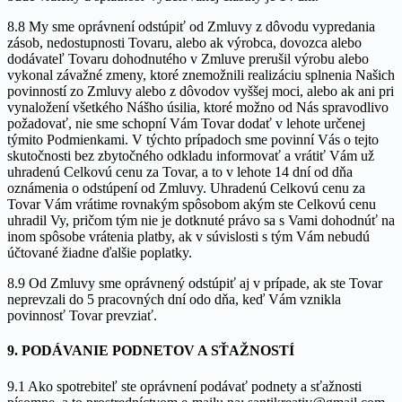
8.8 My sme oprávnení odstúpiť od Zmluvy z dôvodu vypredania
zásob, nedostupnosti Tovaru, alebo ak výrobca, dovozca alebo
dodávateľ Tovaru dohodnutého v Zmluve prerušil výrobu alebo
vykonal závažné zmeny, ktoré znemožnili realizáciu splnenia Našich
povinností zo Zmluvy alebo z dôvodov vyššej moci, alebo ak ani pri
vynaložení všetkého Nášho úsilia, ktoré možno od Nás spravodlivo
požadovať, nie sme schopní Vám Tovar dodať v lehote určenej
týmito Podmienkami. V týchto prípadoch sme povinní Vás o tejto
skutočnosti bez zbytočného odkladu informovať a vrátiť Vám už
uhradenú Celkovú cenu za Tovar, a to v lehote 14 dní od dňa
oznámenia o odstúpení od Zmluvy. Uhradenú Celkovú cenu za
Tovar Vám vrátime rovnakým spôsobom akým ste Celkovú cenu
uhradil Vy, pričom tým nie je dotknuté právo sa s Vami dohodnúť na
inom spôsobe vrátenia platby, ak v súvislosti s tým Vám nebudú
účtované žiadne ďalšie poplatky.
8.9 Od Zmluvy sme oprávnený odstúpiť aj v prípade, ak ste Tovar
neprevzali do 5 pracovných dní odo dňa, keď Vám vznikla
povinnosť Tovar prevziať.
9. PODÁVANIE PODNETOV A SŤAŽNOSTÍ
9.1 Ako spotrebiteľ ste oprávnení podávať podnety a sťažnosti