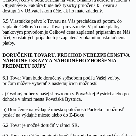
Objednávke. Faktúra bude tiež fyzicky priložená k Tovaru a
dostupná v Užívateľskom účte, ak ho máte zriadený.
5.5 Vlastnícke právo k Tovaru na Vás prechádza až potom, čo
zaplatíte Celkovú cenu a Tovar prevezmete. V prípade platby
bankovým prevodom je Celková cena zaplatená pripísaním na Náš
účet, v ostatných prípadoch je zaplatená v okamihu uskutočnenia
platby.
DORUČENIE TOVARU, PRECHOD NEBEZPEČENSTVA
NÁHODNEJ SKAZY A NÁHODNÉHO ZHORŠENIA
PREDMETU KÚPY
6.1 Tovar Vám bude doručený spôsobom podľa Vašej voľby,
pričom môžete vyberať z nasledujúcich možností:
a) Osobný odber v našej showroom v Považskej Bystrici alebo po
dohode v rámci mesta Považská Bystrica.
b) Doručenie na výdajné miesta spoločnosti Packeta – možnosť
poslať na výdajné miesto alebo do Z-Boxu.
6.2 Tovar je možné doručiť v rámci SR.
6.3 Tovar sme Vám povinní doručiť bezodkladne, najneskôr však v