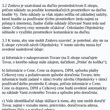
3.2 Zmluva je uzatváraná na diaľku prostredníctvom E-shopu,
pričom náklady na použitie komunikačných prostriedkov na diaľku
hradíte Vy. Tieto náklady sa však nijako nelíšia od základnej sadzby,
ktorú hradíte za používanie týchto prostriedkov (teda najmä za
prístup k internetu), žiadne ďalšie náklady účtované Nami teda nad
rámec Celkovej ceny nemusíte očakávať. Odoslaním Objednávky
súhlasíte s využitím prostriedkov komunikácie na diaľku.
3.3 K tomu, aby sme mohli Zmluvu uzavrieť, je potrebné, aby ste na
E-shope vytvorili návrh Objednávky. V tomto návrhu musia byť
uvedené nasledovné údaje:
a) Informácie o nakupovanom Tovare (na E-shope označujete
Tovar, o ktorého nákup máte záujem, tlačidlom „Pridať do košíka“);
b) Informácie o Cene, Cene za dopravu, DPH, spôsobu platby
Celkovej ceny a požadovanom spôsobe doručenia Tovaru; tieto
informácie budú zadané v rámci tvorby návrhu Objednávky v rámci
používateľského prostredia E-shopu, pričom informácie o Cene,
Cene za dopravu, DPH a Celkovej cene budú uvedené automaticky
na základe Vami zvoleného Tovaru a spôsobu jeho doručenia;
c) Vaše identifikačné údaje slúžiace k tomu, aby sme mohli doručiť
Tovar, najmä v rozsahu meno, priezvisko, doručovacia adresa,
telefónne číslo a e-mailová adresa;