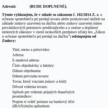
Adresát:
[BUDE DOPLNENÉ].
Týmto vyhlasujem, že v súlade so zákonom č. 102/2014 Z. z.
o
ochrane spotrebiteľa pri predaji tovaru alebo poskytovaní služieb na
základe zmluvy uzavretej na diaľku alebo zmluvy uzavretej mimo
prevádzkových priestorov predávajúceho a o zmene a doplnení
niektorých zákonov v znení neskorších predpisov (ďalej len „Zákon
o ochrane spotrebiteľa pri predaji na diaľku“)
odstupujem od
Zmluvy:
Titul, meno a priezvisko:
Adresa:
E-mailová adresa:
Číslo objednávky a faktúry:
Dátum objednania:
Dátum prevzatia tovaru:
Tovar, ktorý vraciam (názov a kód):
Dôvod vrátenia tovaru:
Spôsob pre vrátenie prijatých finančných
prostriedkov:
Prajem si vrátiť peniaze na bankový účet
(IBAN)/iným spôsobom