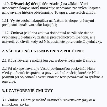
1.10
. Užívateľský účet
je účet zriadený na základe Vami
uvedených údajov, ktorý umožňuje uchovanie zadaných údajov a
uchovávanie histórie objednaného Tovaru a uzavretých zmlúv;
1.11.
Vy
ste osoba nakupujúca na Našom E-shope, právnymi
predpismi označovaná ako kupujúci;
1.12
. Zmluva
je kúpna zmluva dohodnutá na základe riadne
vyplnenej Objednávky zaslanej prostredníctvom E-shopu, a je
uzavretá vo chvíli, kedy od Nás dostanete potvrdenie Objednávky.
2. VŠEOBECNÉ USTANOVENIA A POUČENIE
2.1 Kúpa Tovaru je možná len cez webové rozhranie E-shopu.
2.2 Pri nákupe Tovaru je Vašou povinnosťou poskytnúť Nám
všetky informácie správne a pravdivo. Informácie, ktoré ste Nám
poskytli pri objednaní Tovaru budeme teda považovať za správne a
pravdivé.
3. UZATVORENIE ZMLUVY
3.1 Zmluvu s Nami je možné uzavrieť v slovenskom jazyku a
anglickom jazyku.