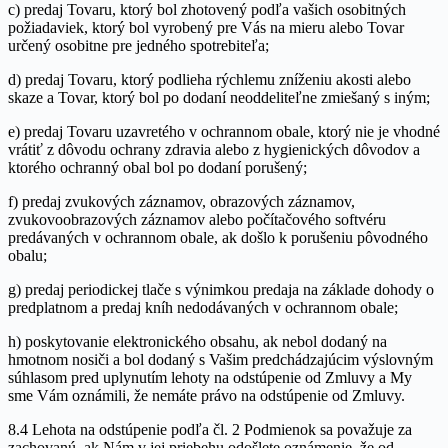
c) predaj Tovaru, ktorý bol zhotovený podľa vašich osobitných
požiadaviek, ktorý bol vyrobený pre Vás na mieru alebo Tovar
určený osobitne pre jedného spotrebiteľa;
d) predaj Tovaru, ktorý podlieha rýchlemu zníženiu akosti alebo
skaze a Tovar, ktorý bol po dodaní neoddeliteľne zmiešaný s iným;
e) predaj Tovaru uzavretého v ochrannom obale, ktorý nie je vhodné
vrátiť z dôvodu ochrany zdravia alebo z hygienických dôvodov a
ktorého ochranný obal bol po dodaní porušený;
f) predaj zvukových záznamov, obrazových záznamov,
zvukovoobrazových záznamov alebo počítačového softvéru
predávaných v ochrannom obale, ak došlo k porušeniu pôvodného
obalu;
g) predaj periodickej tlače s výnimkou predaja na základe dohody o
predplatnom a predaj kníh nedodávaných v ochrannom obale;
h) poskytovanie elektronického obsahu, ak nebol dodaný na
hmotnom nosiči a bol dodaný s Vašim predchádzajúcim výslovným
súhlasom pred uplynutím lehoty na odstúpenie od Zmluvy a My
sme Vám oznámili, že nemáte právo na odstúpenie od Zmluvy.
8.4 Lehota na odstúpenie podľa čl. 2 Podmienok sa považuje za
zachovanú, ak Nám v jej priebehu odošlete oznámenie, že od