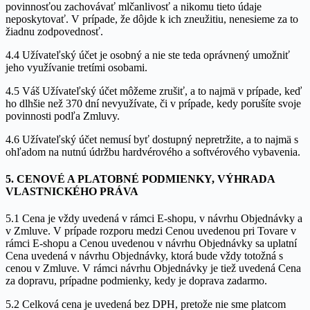
povinnosťou zachovávať mlčanlivosť a nikomu tieto údaje
neposkytovať. V prípade, že dôjde k ich zneužitiu, nenesieme za to
žiadnu zodpovednosť.
4.4 Užívateľský účet je osobný a nie ste teda oprávnený umožniť
jeho využívanie tretími osobami.
4.5 Váš Užívateľský účet môžeme zrušiť, a to najmä v prípade, keď
ho dlhšie než 370 dní nevyužívate, či v prípade, kedy porušíte svoje
povinnosti podľa Zmluvy.
4.6 Užívateľský účet nemusí byť dostupný nepretržite, a to najmä s
ohľadom na nutnú údržbu hardvérového a softvérového vybavenia.
5. CENOVÉ A PLATOBNÉ PODMIENKY, VÝHRADA
VLASTNICKÉHO PRÁVA
5.1 Cena je vždy uvedená v rámci E-shopu, v návrhu Objednávky a
v Zmluve. V prípade rozporu medzi Cenou uvedenou pri Tovare v
rámci E-shopu a Cenou uvedenou v návrhu Objednávky sa uplatní
Cena uvedená v návrhu Objednávky, ktorá bude vždy totožná s
cenou v Zmluve. V rámci návrhu Objednávky je tiež uvedená Cena
za dopravu, prípadne podmienky, kedy je doprava zadarmo.
5.2 Celková cena je uvedená bez DPH, pretože nie sme platcom