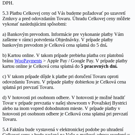
DPH.
5.3 Platbu Celkovej ceny od Vás budeme požadovať po uzavretí
Zmluvy a pred odovzdaním Tovaru. Úhradu Celkovej ceny môžete
vykonať nasledujúcimi spôsobmi:
a) Bankovým prevodom. Informácie pre vykonanie platby Vám
zašleme v rámci potvrdenia Objednávky. V prípade platby
bankovým prevodom je Celková cena splatná do 5 dní
.
b) Kartou online. V takom prípade prebieha platba cez platobnú
bránu
WooPayments
> Apple Pay / Google Pay. V prípade platby
kartou online je Celková cena splatná do
5 pracovných dní.
c) V takom prípade dôjde k platbe pri doručení Tovaru oproti
odovzdaniu Tovaru. V prípade platby dobierkou je Celková cena
splatná pri prevzatí Tovaru.
d) V hotovosti pri osobnom odbere. V hotovosti je možné hradiť
Tovar v prípade prevzatia v našej showroom v Považskej Bystrici
alebo na inom vopred dohodnutom mieste. V prípade platby v
hotovosti pri osobnom odbere je Celková cena splatná pri prevzatí
Tovaru.
5.4 Faktúra bude vystavená v elektronickej podobe po uhradení
Celkovej ceny a bude zaslaná na Vašu e-mailovú adresu uvedenú v