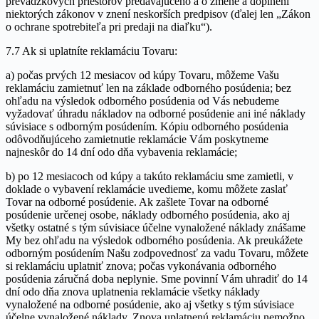
prevádzkových priestorov predávajúceho a o zmene a doplnení
niektorých zákonov v znení neskorších predpisov (ďalej len „Zákon
o ochrane spotrebiteľa pri predaji na diaľku“).
7.7 Ak si uplatníte reklamáciu Tovaru:
a) počas prvých 12 mesiacov od kúpy Tovaru, môžeme Vašu
reklamáciu zamietnuť len na základe odborného posúdenia; bez
ohľadu na výsledok odborného posúdenia od Vás nebudeme
vyžadovať úhradu nákladov na odborné posúdenie ani iné náklady
súvisiace s odborným posúdením. Kópiu odborného posúdenia
odôvodňujúceho zamietnutie reklamácie Vám poskytneme
najneskôr do 14 dní odo dňa vybavenia reklamácie;
b) po 12 mesiacoch od kúpy a takúto reklamáciu sme zamietli, v
doklade o vybavení reklamácie uvedieme, komu môžete zaslať
Tovar na odborné posúdenie. Ak zašlete Tovar na odborné
posúdenie určenej osobe, náklady odborného posúdenia, ako aj
všetky ostatné s tým súvisiace účelne vynaložené náklady znášame
My bez ohľadu na výsledok odborného posúdenia. Ak preukážete
odborným posúdením Našu zodpovednosť za vadu Tovaru, môžete
si reklamáciu uplatniť znova; počas vykonávania odborného
posúdenia záručná doba neplynie. Sme povinní Vám uhradiť do 14
dní odo dňa znova uplatnenia reklamácie všetky náklady
vynaložené na odborné posúdenie, ako aj všetky s tým súvisiace
účelne vynaložené náklady. Znova uplatnenú reklamáciu nemožno