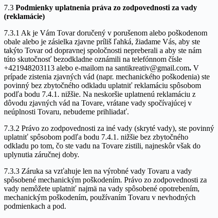
7.3
Podmienky uplatnenia práva zo zodpovednosti za vady
(reklamácie)
7.3.1 Ak je Vám Tovar doručený v porušenom alebo poškodenom
obale alebo je zásielka zjavne príliš ľahká, žiadame Vás, aby ste
takýto Tovar od dopravnej spoločnosti nepreberali a aby ste nám
túto skutočnosť bezodkladne oznámili na telefónnom čísle
+421948203113 alebo e-mailom na santikreativ@gmail.com
.
V
prípade zistenia zjavných vád (napr. mechanického poškodenia) ste
povinný bez zbytočného odkladu uplatniť reklamáciu spôsobom
podľa bodu 7.4.1. nižšie. Na neskoršie uplatnenú reklamáciu z
dôvodu zjavných vád na Tovare, vrátane vady spočívajúcej v
neúplnosti Tovaru, nebudeme prihliadať.
7.3.2 Právo zo zodpovednosti za iné vady (skryté vady), ste povinný
uplatniť spôsobom podľa bodu 7.4.1. nižšie bez zbytočného
odkladu po tom, čo ste vadu na Tovare zistili, najneskôr však do
uplynutia záručnej doby.
7.3.3 Záruka sa vzťahuje len na výrobné vady Tovaru a vady
spôsobené mechanickým poškodením. Právo zo zodpovednosti za
vady nemôžete uplatniť najmä na vady spôsobené opotrebením,
mechanickým poškodením, používaním Tovaru v nevhodných
podmienkach a pod.