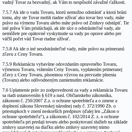
vadný Tovar za bezvadný, ak Vám to nespôsobí závažné ťažkosti.
7.5.7 Ak ide o vadu Tovaru, ktorú nemožno odstrániť a ktorá bráni
tomu, aby ste Tovar mohli riadne užívať ako tovar bez vady, máte
právo na výmenu Tovaru alebo máte právo od Zmluvy odstúpiť. Tie
isté práva Vám prislúchajú, ak ide síce o odstrániteľné vady, ale
nemôžete pre opätovné vyskytnutie sa vady po oprave alebo pre
väčší počet vád Tovar riadne užívať.
7.5.8 Ak ide o iné neodstrániteľné vady, máte právo na primeranú
zľavu z Ceny Tovaru.
7.5.9 Reklamáciu vybavíme odovzdaním opraveného Tovaru,
výmenou Tovaru, vrátením Ceny Tovaru, vyplatením primeranej
zľavy z Ceny Tovaru, písomnou výzvou na prevzatie plnenia
(Tovaru) alebo odôvodneným zamietnutím reklamácie.
7.6 Uplatnenie práv zo zodpovednosti za vady a reklamácia Tovaru
sa riadi ustanovením § 619 a nasl. Občianskeho zákonníka,
zákonom č. 250/2007 Z.z. o ochrane spotrebiteľa a o zmene a
doplnení zákona Slovenskej národnej rady č. 372/1990 Zb. o
priestupkoch v znení neskorších predpisov (ďalej len „Zákon o
ochrane spotrebiteľa“), a zákonom č. 102/2014 Z. z. o ochrane
spotrebiteľa pri predaji tovaru alebo poskytovaní služieb na základe
zmluvy uzavretej na diaľku alebo zmluvy uzavretej mimo