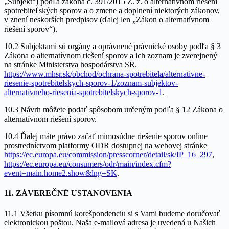
„Subjekt“) podľa zákona č. 391/2015 Z. z. o alternatívnom riešení
spotrebiteľských sporov a o zmene a doplnení niektorých zákonov,
v znení neskorších predpisov (ďalej len „Zákon o alternatívnom
riešení sporov“).
10.2 Subjektami sú orgány a oprávnené právnické osoby podľa § 3
Zákona o alternatívnom riešení sporov a ich zoznam je zverejnený
na stránke Ministerstva hospodárstva SR.
https://www.mhsr.sk/obchod/ochrana-spotrebitela/alternativne-
riesenie-spotrebitelskych-sporov-1/zoznam-subjektov-
alternativneho-riesenia-spotrebitelskych-sporov-1
.
10.3 Návrh môžete podať spôsobom určeným podľa § 12 Zákona o
alternatívnom riešení sporov.
10.4 Ďalej máte právo začať mimosúdne riešenie sporov online
prostredníctvom platformy ODR dostupnej na webovej stránke
https://ec.europa.eu/commission/presscorner/detail/sk/IP_16_297
,
https://ec.europa.eu/consumers/odr/main/index.cfm?
event=main.home2.show&lng=SK
.
11. ZÁVEREČNÉ USTANOVENIA
11.1 Všetku písomnú korešpondenciu si s Vami budeme doručovať
elektronickou poštou. Naša e-mailová adresa je uvedená u Našich