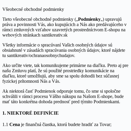
Všeobecné obchodné podmienky
Tieto všeobecné obchodné podmienky („
Podmienky
„) upravujú
práva a povinnosti Vás, ako kupujúcich a Nás ako predávajúceho v
rámci zmluvných vzťahov uzavretých prostredníctvom E-shopu na
webových stránkach santikreativ.sk
Všetky informácie o spracúvaní Vašich osobných údajov sú
obsiahnuté v zásadách spracúvania osobných údajov, ktoré nájdete
tu santikreativ/ochranaosobnychudajov.
Ako určite viete, tak komunikujeme primárne na diaľku. Preto aj pre
našu Zmluvu platí, že sú použité prostriedky komunikácie na
diaľku, ktoré umožňujú, aby sme sa spolu dohodli bez súčasnej
fyzickej prítomnosti Nás a Vás.
Ak niektorá časť Podmienok odporuje tomu, čo sme si spoločne
schválili v rámci procesu Vášho nákupu na Našom E-shope, bude
mať táto konkrétna dohoda prednosť pred týmito Podmienkami.
1. NIEKTORÉ DEFINÍCIE
1.1
Cena
je finančná čiastka, ktorú budete hradiť za Tovar;