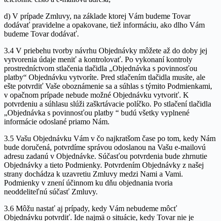
d) V prípade Zmluvy, na základe ktorej Vám budeme Tovar
dodávať pravidelne a opakovane, tiež informáciu, ako dlho Vám
budeme Tovar dodávať.
3.4 V priebehu tvorby návrhu Objednávky môžete až do doby jej
vytvorenia údaje meniť a kontrolovať. Po vykonaní kontroly
prostredníctvom stlačenia tlačidla „Objednávka s povinnosťou
platby“ Objednávku vytvoríte. Pred stlačením tlačidla musíte, ale
ešte potvrdiť Vaše oboznámenie sa a súhlas s týmito Podmienkami,
v opačnom prípade nebude možné Objednávku vytvoriť. K
potvrdeniu a súhlasu slúži zaškrtávacie políčko. Po stlačení tlačidla
„Objednávka s povinnosťou platby “ budú všetky vyplnené
informácie odoslané priamo Nám.
3.5 Vašu Objednávku Vám v čo najkratšom čase po tom, kedy Nám
bude doručená, potvrdíme správou odoslanou na Vašu e-mailovú
adresu zadanú v Objednávke. Súčasťou potvrdenia bude zhrnutie
Objednávky a tieto Podmienky. Potvrdením Objednávky z našej
strany dochádza k uzavretiu Zmluvy medzi Nami a Vami.
Podmienky v znení účinnom ku dňu objednania tvoria
neoddeliteľnú súčasť Zmluvy.
3.6 Môžu nastať aj prípady, kedy Vám nebudeme môcť
Objednávku potvrdiť. Ide najmä o situácie, kedy Tovar nie je