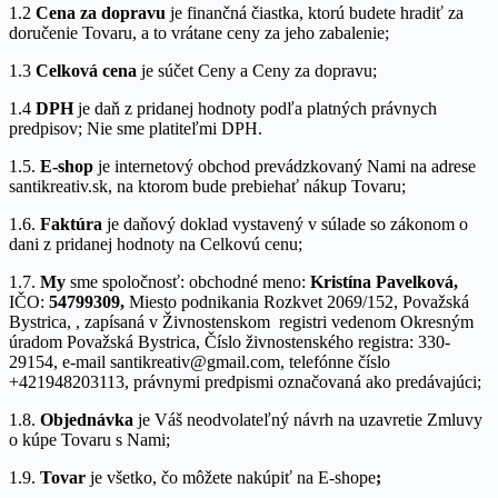
1.2
Cena za dopravu
je finančná čiastka, ktorú budete hradiť za
doručenie Tovaru, a to vrátane ceny za jeho zabalenie;
1.3
Celková cena
je súčet Ceny a Ceny za dopravu;
1.4
DPH
je daň z pridanej hodnoty podľa platných právnych
predpisov; Nie sme platiteľmi DPH.
1.5.
E-shop
je internetový obchod prevádzkovaný Nami na adrese
santikreativ.sk, na ktorom bude prebiehať nákup Tovaru;
1.6.
Faktúra
je daňový doklad vystavený v súlade so zákonom o
dani z pridanej hodnoty na Celkovú cenu;
1.7.
My
sme spoločnosť: obchodné meno:
Kristína Pavelková,
IČO:
54799309,
Miesto podnikania Rozkvet 2069/152, Považská
Bystrica, , zapísaná v Živnostenskom registri vedenom Okresným
úradom Považská Bystrica, Číslo živnostenského registra: 330-
29154, e-mail santikreativ@gmail.com, telefónne číslo
+421948203113, právnymi predpismi označovaná ako predávajúci;
1.8.
Objednávka
je Váš neodvolateľný návrh na uzavretie Zmluvy
o kúpe Tovaru s Nami;
1.9.
Tovar
je všetko, čo môžete nakúpiť na E-shope
;